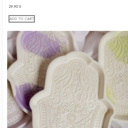
29.90
₪
ADD TO CART