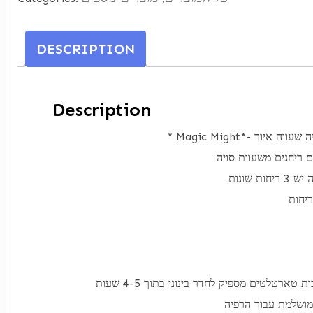
ארומתרפיה
שעווה
איור
DESCRIPTION
quantity
Description
* Magic Might*-  איור
ריחנים משעוות סויה
חות שונות
ת טארטלטים מספיק לחדר בינוני בתוך 4-5 שעות