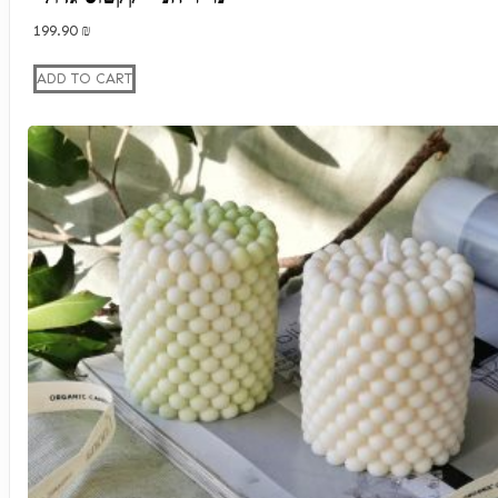
199.90
₪
ADD TO CART