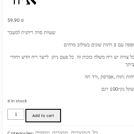
59.90
₪
שעוות סויה ריחנית למעבר
 עם 3 רחות שונים בשילוב מדהים
ל צורה יש ריח משלה בזכות זה כל פעם ניתן לייצר ריח חדש ויחודי
יתך
חות :תות ,אפרסק ,ורד תה
ל נקי:100 רגם
6 in stock
*
Add to cart
Magic
Might*-
כל המוצרים
מוצרים נוספים
Categories:
,