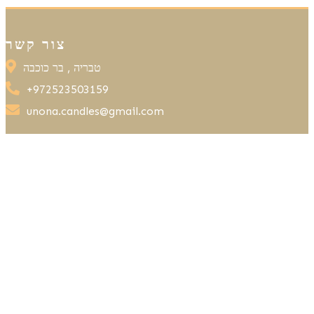
The
options
may
צור קשר
be
טבריה , בר כוכבה
chosen
+972523503159
on
the
unona.candles@gmail.com
product
page