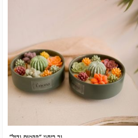
“נר ריחני “קקטוס גדול