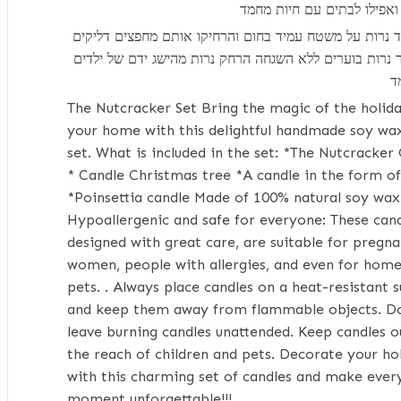
ואפילו לבתים עם חיות מחמד
ד נרות על משטח עמיד בחום והרחיקו אותם מחפצים דליקים
נרות בוערים ללא השגחה הרחק נרות מהישג ידם של ילדים
ד
The
Nutcracker
Set
Bring
the
magic
of the
holid
your
home
with
this
delightful
handmade
soy
wa
set
.
What
is
included
in
the
set
: *The
Nutcracker 
*
Candle
Christmas
tree
*A
candle
in
the
form
of
*Poinsettia
candle
Made
of
100
%
natural
soy
wax
Hypoallergenic
and
safe
for
everyone
:
These
can
designed
with
great
care
,
are
suitable
for
pregna
women
,
people
with
allergies
,
and
even
for
home
pets
.
.
Always
place
candles
on
a heat-
resistant
s
and
keep
them
away
from
flammable
objects
.
D
leave
burning
candles
unattended
.
Keep
candles
ou
the
reach
of
children
and
pets
.
Decorate
your
ho
with
this
charming
set
of
candles
and
make
ever
moment
unforgettable
!
!!