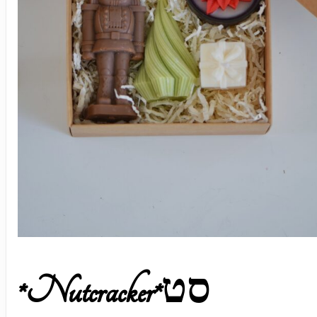
*Nutcracker*סט