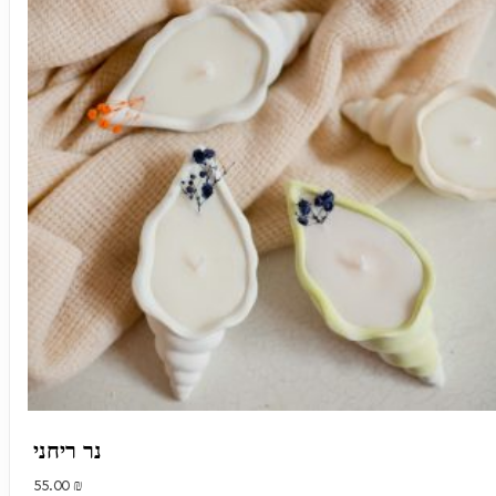
נר ריחני
55.00
₪