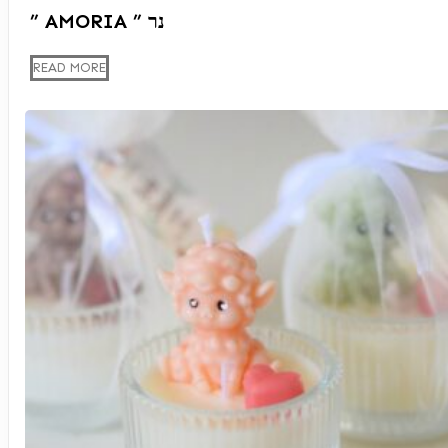
” AMORIA ” נר
READ MORE