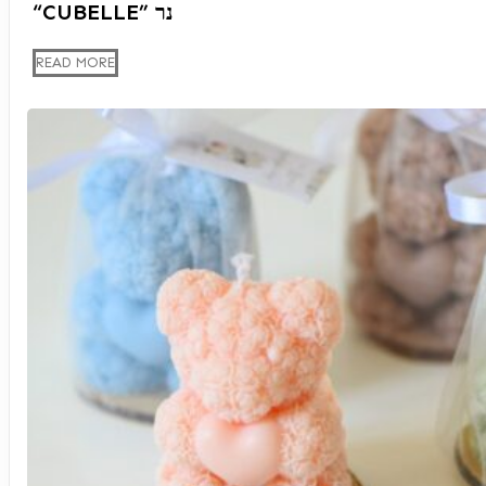
“CUBELLE” נר
READ MORE