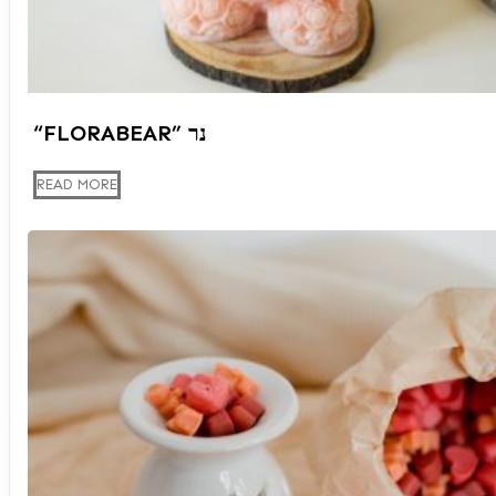
“FLORABEAR” נר
READ MORE