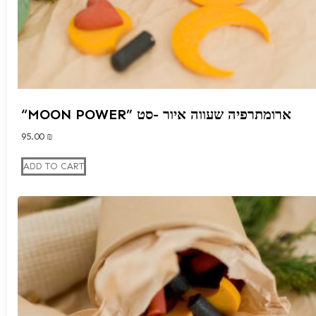
“MOON POWER” ארומתרפיה שעווה איור -סט
95.00
₪
ADD TO CART