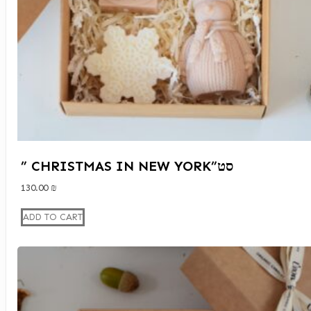
” CHRISTMAS IN NEW YORK”סט
130.00
₪
ADD TO CART