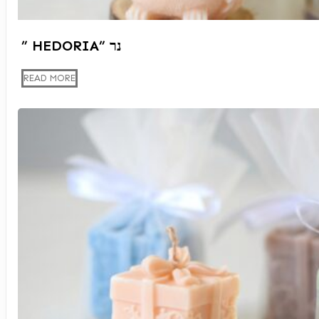
” HEDORIA” נר
READ MORE