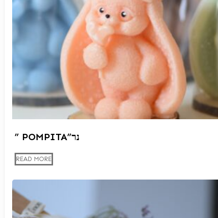
” POMPITA”נר
READ MORE