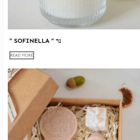
” SOFINELLA ” נר
READ MORE