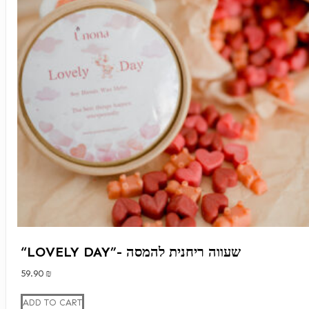
“LOVELY DAY”- שעווה ריחנית להמסה
59.90
₪
ADD TO CART