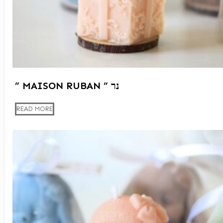
” MAISON RUBAN ” נר
READ MORE